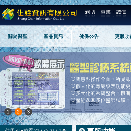
關於醫聖
產品資訊
健保公告
更版功
1
2
3
使用者IP位置 216.73.217.138