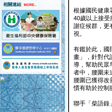
相關連結
MORE..
根據國民健康署
40歲以上接
謝症候群，更
視。
有鑑於此，國
畫」，針對代
導，幫助民眾
者中，腰圍未
腰圍已獲得改
慣有助於控制
聯手「柴語錄