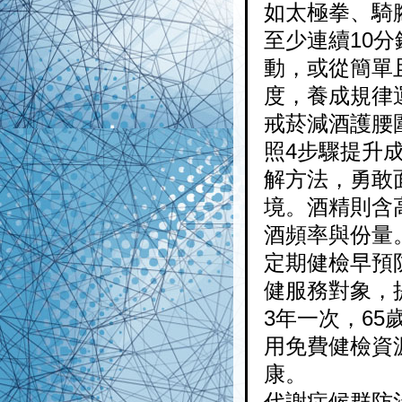
如太極拳、騎
至少連續10
動，或從簡單
度，養成規律
戒菸減酒護腰
照4步驟提升
解方法，勇敢
境。酒精則含
酒頻率與份量
定期健檢早預防
健服務對象，提
3年一次，6
用免費健檢資
康。
代謝症候群防