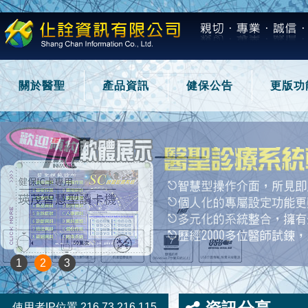
關於醫聖
產品資訊
健保公告
更版功
1
2
3
使用者IP位置 216.73.216.115