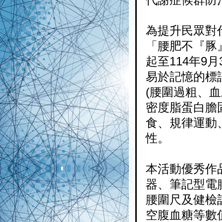
為提升民眾對
「腰肥不『豚
起至114年9
易於記憶的標
(腰圍過粗、
密度脂蛋白膽
食、規律運動
性。
本活動優秀作
器、筆記型電
腰圍尺及健檢
空腹血糖等數