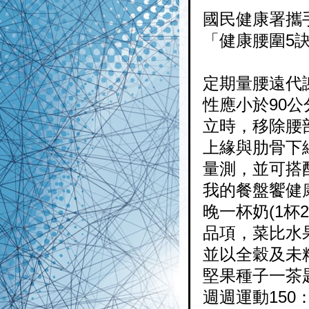
國民健康署攜
「健康腰圍5
定期量腰遠代
性應小於90
立時，移除腰
上緣與肋骨下
量測，並可搭
我的餐盤饗健
晚一杯奶(1杯
品項，菜比水
並以全穀及未
堅果種子一茶
週週運動150