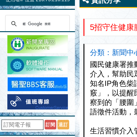
資訊分享
5招守住健康
分類：新聞中心 
國民健康署推
介入，幫助民眾
知名IP角色
竅」，以提醒
察到的「腰圍
語徵件活動，
訂閱
退訂
生活習慣介入