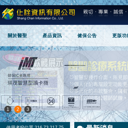
關於醫聖
產品資訊
健保公告
更版功
1
2
3
使用者IP位置 216.73.217.75