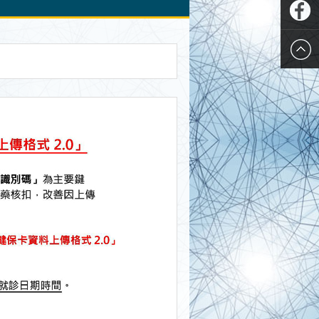
Plurk
推特
Twitter
Faceboo